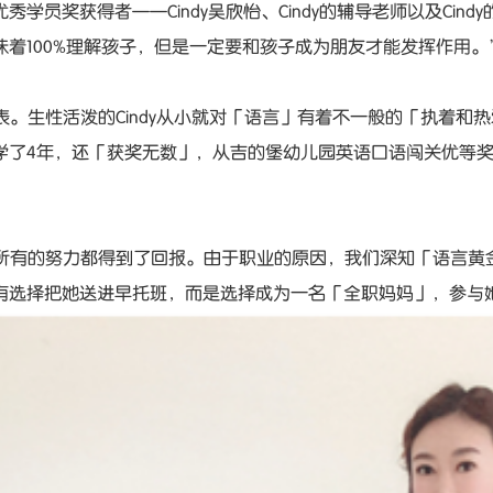
学员奖获得者——Cindy吴欣怡、Cindy的辅导老师以及Cind
着100%理解孩子，但是一定要和孩子成为朋友才能发挥作用。
言表。生性活泼的Cindy从小就对「语言」有着不一般的「执着
学了4年，还「获奖无数」，从吉的堡幼儿园英语口语闯关优等
心，所有的努力都得到了回报。由于职业的原因，我们深知「语言
有选择把她送进早托班，而是选择成为一名「全职妈妈」，参与